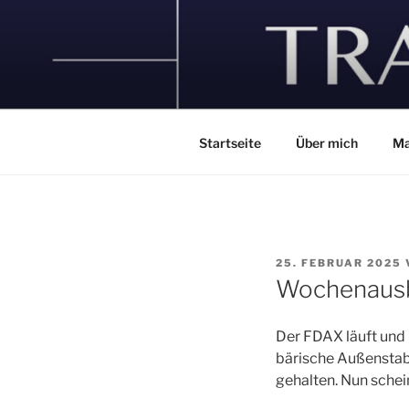
Zum
Inhalt
springen
Startseite
Über mich
Ma
VERÖFFENTLICHT
25. FEBRUAR 2025
AM
Wochenausb
Der FDAX läuft und l
bärische Außenstab
gehalten. Nun schein