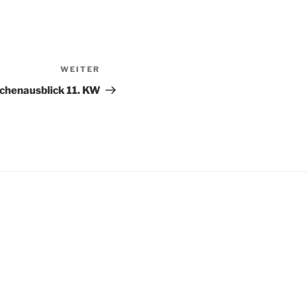
WEITER
Nächster
Beitrag
henausblick 11. KW