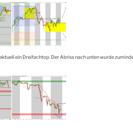
aktuell ein Dreifachtop. Der Abriss nach unten wurde zumind