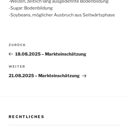
-Weizen, zeitlich lang ausgedehnte Bodenbildung
-Sugar: Bodenbildung
-Soybeans, möglicher Ausbruch aus Seitwärtsphase
Beitragsnavigation
Vorheriger
ZURÜCK
Beitrag
18.08.2025 – Markteinschätzung
Nächster
WEITER
Beitrag
21.08.2025 – Markteinschätzung
RECHTLICHES