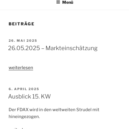
Menü
BEITRÄGE
VERÖFFENTLICHT
26. MAI 2025
AM
26.05.2025 – Markteinschätzung
„26.05.2025
weiterlesen
–
Markteinschätzung“
VERÖFFENTLICHT
6. APRIL 2025
AM
Ausblick 15. KW
Der FDAX wird in den weltweiten Strudel mit
hineingezogen.